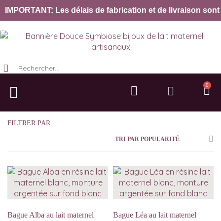
IMPORTANT: Les délais de fabrication et de livraison sont 
0
Bijoux lait maternel
Collection Lait’ternel
Dent de lait
Acier & Gravure
Objet & Décoration
FILTRER PAR
TRI PAR POPULARITÉ
Bague Alba au lait maternel
Bague Léa au lait maternel