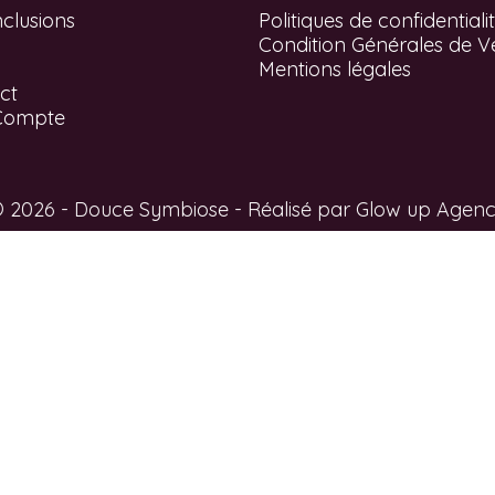
clusions
Politiques de confidentiali
Condition Générales de V
Mentions légales
ct
Compte
 2026 - Douce Symbiose - Réalisé par
Glow up Agen