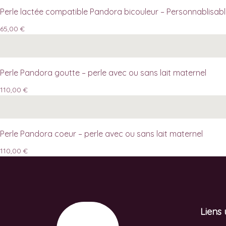
Perle lactée compatible Pandora bicouleur – Personnablisabl
65,00
€
Perle Pandora goutte – perle avec ou sans lait maternel
110,00
€
Perle Pandora coeur – perle avec ou sans lait maternel
110,00
€
Liens 