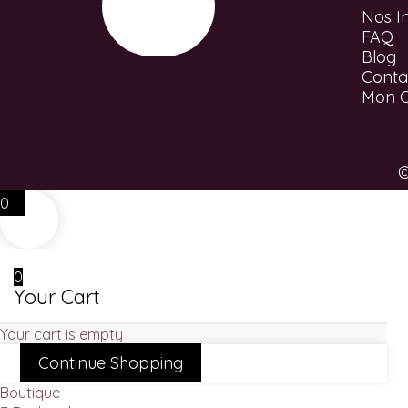
Nos In
FAQ
Blog
Conta
Mon 
©
0
0
Your Cart
Your cart is empty
Continue Shopping
Boutique