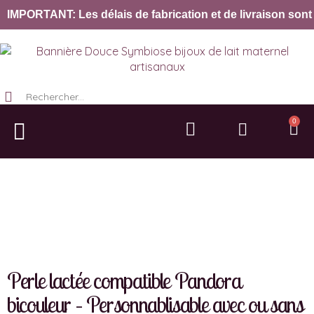
IMPORTANT: Les délais de fabrication et de livraison sont 
0
Bijoux lait maternel
Collection Lait’ternel
Dent de lait
Acier & Gravure
Objet & Décoration
Perle lactée compatible Pandora
bicouleur – Personnablisable avec ou sans