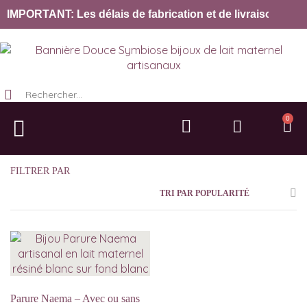
IMPORTANT: Les délais de fabrication et de livraison sont 
0
Bijoux lait maternel
Bijoux sans lait
Objets & Décoration
FILTRER PAR
TRI PAR POPULARITÉ
Parure Naema – Avec ou sans