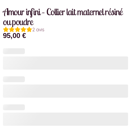
Amour infini – Collier lait maternel résiné
ou poudre
2
avis
95,00
€