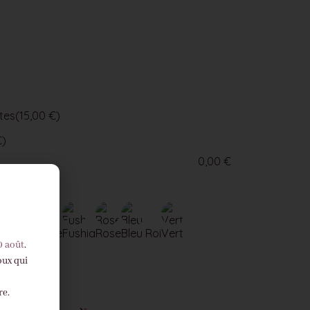
tes
(15,00 €)
€)
0,00
€
Rouge
Parme
Fushia
Rose
Bleu Roi
Vert
0 août
.
oux qui
re.