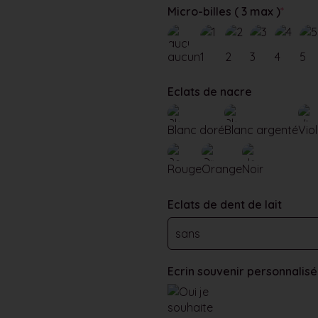
Micro-billes ( 3 max )
*
aucun
1
2
3
4
5
Eclats de nacre
Blanc doré
Blanc argenté
Viol
Rouge
Orange
Noir
Eclats de dent de lait
Ecrin souvenir personnalisé