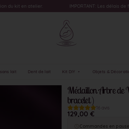
 atelier.
IMPORTANT: Les délais de fabrication e
sans lait
Dent de lait
Kit DIY
Objets & Décorati
Médaillon Arbre de Vi
bracelet )
16
avis
129,00
€
Commandes en pause 