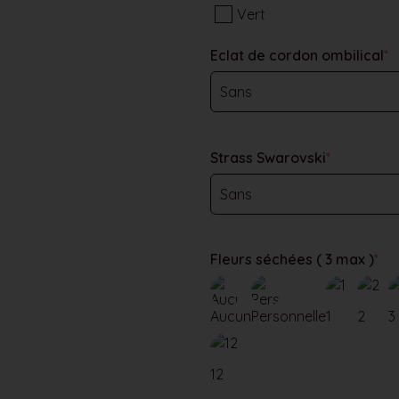
Vert
Eclat de cordon ombilical
*
Strass Swarovski
*
Fleurs séchées ( 3 max )
*
Aucun
Personnelle
1
2
3
12