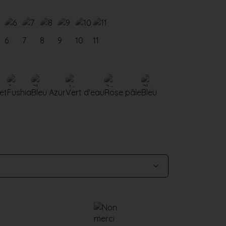
6
7
8
9
10
11
et
Fushia
Bleu Azur
Vert d'eau
Rose pâle
Bleu