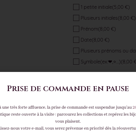
1 petite initiale
(5,00 €)
Plusieurs initiales
(8,00 €)
Prénom
(8,00 €)
Date
(8,00 €)
Plusieurs prénoms ou da
Symbole(ex:❤,⭐...)
(8,00 
Eclat de Feuille Métalisée
*
Prise de commande en pause
Aucun
Argent
Or
Rose Gold
à une très forte affluence, la prise de commande est suspendue jusqu’au
2
tique reste ouverte à la visite : parcourez les collections et repérez les bij
vous plaisent.
turquoise
issez-nous votre e-mail, vous serez prévenue en priorité dès la réouvertu