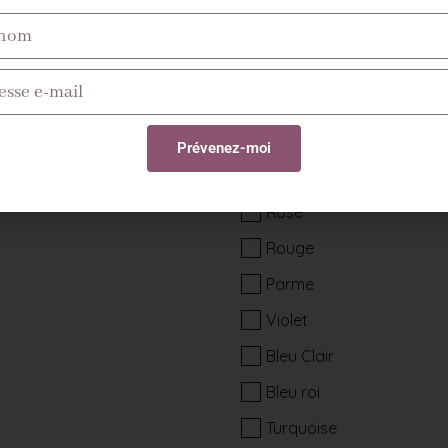
Paillettes sur le bas de l'ar
Blanc Holo
Opale
Argent
Or
Prévenez-moi
Rose Gold
Rose
Rouge
Parme
Violet
Bleu Clair
Bleu roi
Turquoise