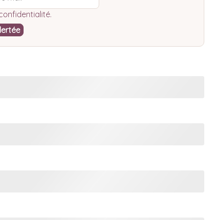
confidentialité
.
lertée