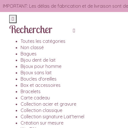
IMPORTANT: Les délais de fabrication et de livraison sont de
Rechercher
Toutes les catégories
Non classé
Bagues
Bijou dent de lait
Bijoux pour homme
Bijoux sans lait
Boucles d'oreilles
Box et accessoires
Bracelets
Carte cadeau
Collection acier et gravure
Collection classique
Collection signature Lait'ternel
Création sur mesure