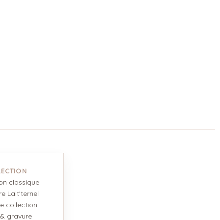
LECTION
ion classique
e Lait'ternel
e collection
 & gravure