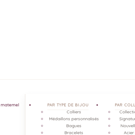
t maternel
PAR TYPE DE BIJOU
PAR COL
Colliers
Collect
Médaillons personnalisés
Signatur
Bagues
Nouvell
Bracelets
Acier