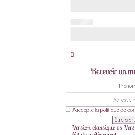
Recevoir un mai
J'accepte la
politique de con
Être aler
Version classique vs Versi
Kit de prélèvement