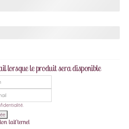
l lorsque le produit sera disponible
fidentialité
.
tée
on lait'ternel