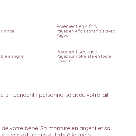
Paiement en 4 fois
n France
Payez en 4 fois sans frais avec
Paypal
Paiement sécurisé
ible en ligne
Payez sur notre site en toute
sécurité
rte un pendentif personnalisé avec votre
lait
 de votre bébé. Sa monture en argent et sa
e pièce est unique et faite à la main.