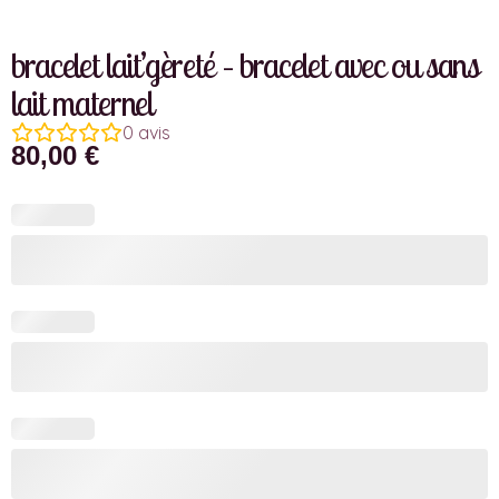
bracelet lait’gèreté – bracelet avec ou sans
lait maternel
0
avis
80,00
€